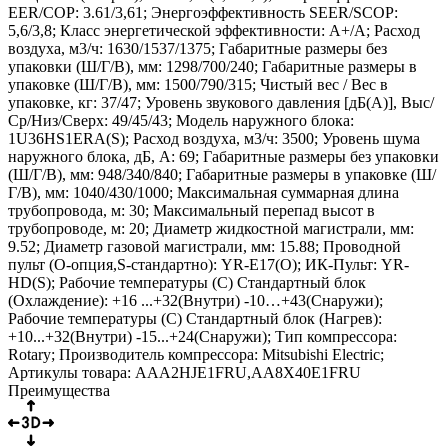
EER/COP: 3.61/3,61; Энергоэффективность SEER/SCOP:
5,6/3,8; Класс энергетической эффективности: A+/A; Расход
воздуха, м3/ч: 1630/1537/1375; Габаритные размеры без
упаковки (Ш/Г/В), мм: 1298/700/240; Габаритные размеры в
упаковке (Ш/Г/В), мм: 1500/790/315; Чистый вес / Вес в
упаковке, кг: 37/47; Уровень звукового давления [дБ(А)], Выс/
Ср/Низ/Сверх: 49/45/43; Модель наружного блока:
1U36HS1ERA(S); Расход воздуха, м3/ч: 3500; Уровень шума
наружного блока, дБ, А: 69; Габаритные размеры без упаковки
(Ш/Г/В), мм: 948/340/840; Габаритные размеры в упаковке (Ш/
Г/В), мм: 1040/430/1000; Максимальная суммарная длина
трубопровода, м: 30; Максимальный перепад высот в
трубопроводе, м: 20; Диаметр жидкостной магистрали, мм:
9.52; Диаметр газовой магистрали, мм: 15.88; Проводной
пульт (O-опция,S-стандартно): YR-E17(O); ИК-Пульт: YR-
HD(S); Рабочие температуры (С) Стандартный блок
(Охлаждение): +16 ...+32(Внутри) -10…+43(Снаружи);
Рабочие температуры (С) Стандартный блок (Нагрев):
+10...+32(Внутри) -15...+24(Снаружи); Тип компрессора:
Rotary; Производитель компрессора: Mitsubishi Electric;
Артикулы товара: AAA2HJE1FRU,AA8X40E1FRU
Преимущества