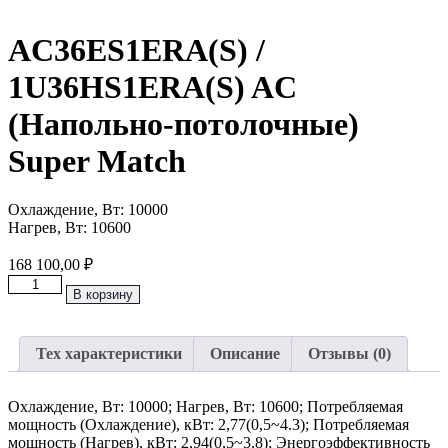
AC36ES1ERA(S) /
1U36HS1ERA(S) AC
(Напольно-потолочные)
Super Match
Охлаждение, Вт: 10000
Нагрев, Вт: 10600
168 100,00
₽
Количество
В корзину
товара
AC36ES1ERA(S)
/
Тех характеристики
Описание
Отзывы (0)
1U36HS1ERA(S)
AC
(Напольно-
Охлаждение, Вт: 10000; Нагрев, Вт: 10600; Потребляемая
потолочные)
мощность (Охлаждение), кВт: 2,77(0,5~4.3); Потребляемая
Super
мощность (Нагрев), кВт: 2,94(0,5~3,8); Энергоэффективность
Match