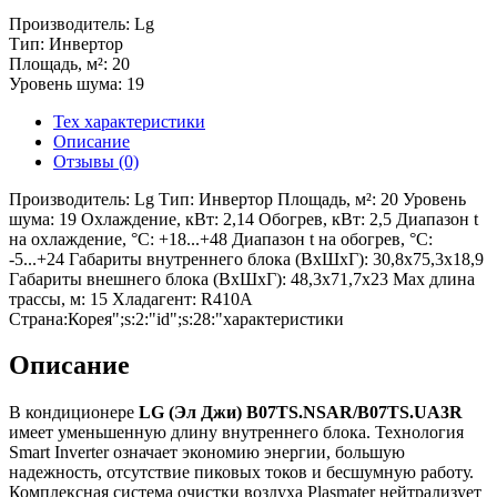
Производитель: Lg
Тип: Инвертор
Площадь, м²: 20
Уровень шума: 19
Тех характеристики
Описание
Отзывы (0)
Производитель: Lg Тип: Инвертор Площадь, м²: 20 Уровень
шума: 19 Охлаждение, кВт: 2,14 Обогрев, кВт: 2,5 Диапазон t
на охлаждение, °С: +18...+48 Диапазон t на обогрев, °С:
-5...+24 Габариты внутреннего блока (ВхШхГ): 30,8x75,3x18,9
Габариты внешнего блока (ВхШхГ): 48,3х71,7х23 Max длина
трассы, м: 15 Хладагент: R410A
Страна:Корея";s:2:"id";s:28:"характеристики
Описание
В кондиционере
LG
(Эл Джи)
B
07
TS
.
NSAR
/
B
07
TS
.
UA
3
R
имеет уменьшенную длину внутреннего блока. Технология
Smart Inverter означает экономию энергии, большую
надежность, отсутствие пиковых токов и бесшумную работу.
Комплексная система очистки воздуха Plasmater нейтрализует