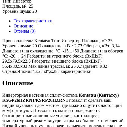
Тип: Инвертор
Площадь, м²: 25
Уровень шума: 20
Тех характеристики
Описание
Отзывы (0)
Производитель: Kentatsu Тип: Инвертор Площадь, м²: 25
Уровень шума: 20 Охлаждение, кВт: 2,73 Обогрев, кВт: 3,14
Диапазон t на охлаждение, °С: -15...+50 Диапазон t на обогрев,
°С: -20...+24 Габариты внутреннего блока (ВхШхГ):
29,5х79,5х22,5 Габариты внешнего блока (ВхШхГ):
55,4х80,5х33 Max длина трассы, м: 25 Хладагент: R32
Страна:Япония";s:2:"id";s:28:"характеристики
Описание
Инверторная настенная сплит-система
Kentatsu (Кентатсу)
KSGP
26
HZRN
1/
KSRP
26
HZRN
1
позволит сделать ваш
индивидуальный дом местом, где можно ощутить настоящий
комфорт и уют. Позволит создать и поддерживать
благоприятные жилищные условия, контролируя
температурный режим внутри закрытых бытовых помещений.
Низкий уровень шума позволяет размещать модель в спальне,