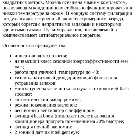
квадратных метров. Модель оснащена зимним комплектом,
позволяющим кондиционеру стабильно функционировать при
низкой температуре за окном. В мощную систему фильтрации
воздуха входит встроенный элемент стримерного разряда,
который борется с неприятными запахами и некоторыми
ядовитыми газами. Пульт управления, поставляемый в
комплекте имеет антибактериальное покрытие.
Особенности и преимущества:
инверторная технология;
наивысший класс сезонной энергоэффективности seer
«а »;
работа при уличной температуре до -40;
титано-апатитовый дезодорирующий фильтр для
устранения запахов;
многоступенчатая очистка воздуха с технологией flash
streamer;
автоматический выбор режима;
режим покачивания заслонок;
бесшумный вентилятор с диффузором;
функция heat boost (позволяет после включения
кондиционера прогреть помещение на 20% быстрее;
функция ночной экономии;
2-зонный датчик intelligent eye;