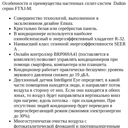
Особенности и преимущества настенных сплит-систем Daikin
серии FTXJ-M:
Совершенство технологий, выполненное в
эксклюзивном дизайне Emura.
Кристально белая или серебристая панель.
В кондиционере используется наиболее
озонобезопасный и энергоэффективный хладагент R-32.
Наивысший класс сезонной энергоэффективности SEER
А .
Онлайн контроллер BRP069A41 (поставляется в
комплекте) позволяет управлять кондиционером при
помощи смартфона, компьютера или планшета.
Кондиционер работает практически бесшумно: уровень
звукового давления снижен до 19 дБА.
Двухзонный датчик Intelligent Eye определяет, в какой
части помещения находятся люди, и направляет поток
воздуха в сторону от них. Если они находятся в обеих
зонах, то воздух будет направляться вертикально вниз
при нагреве, вдоль потолка – при охлаждении. При
отсутствии людей кондиционер будет переведен в
энергосберегающий режим (экономия электроэнергии
до 30%).
Многоступенчатая очистка воздуха с
фотокаталитической функцией и противоалергенным