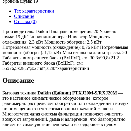
Уровень шума: 19
Тех характеристики
Описание
Отзывы (0)
Производитель: Daikin Площадь помещения: 20 Уровень
шума: 19 дБ Тип кондиционера: Инвертор Мощность
охлаждения: 2,3 кВт Мощность обогрева: 2,5 кВт
Потребляемая мощность (охлаждение): 0,76 кВт Потребляемая
мощность (обогрев): 1,12 кВт Максимальная длина трассы: 20
Габариты внутреннего блока (ВхШхГ), см: 30,3x99,8x21,2
Габариты внешнего блока (ВхШхГ), см:
55х76,5х28,5";s:2:"id";s:28:"характеристики
Описание
Бытовая техника
Daikin (Дайкин) FTXJ20M-S/RXJ20M
—
это настенное климатическое оборудование, которое
равномерно распределяет обогретый или охлажденный воздух
по помещению за счет согласованных качаний жалюзи.
Многоступенчатая система фильтрации позволяет очистить
воздух от загрязнений, дыма и аллергенов, что благоприятно
влияет на самочувствие человека и его здоровье в целом.