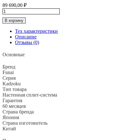
89 690,00
₽
Количество
товара
В корзину
Классическая
Сплит-
Тех характеристики
Система
Описание
до
Отзывы (0)
75м2
Funai
Основные
“Серия
KADZOKU"
Бренд
RAC-
Funai
KD75HP.D02
Серия
Kadzoku
Тип товара
Настенная сплит-система
Гарантия
60 месяцев
Страна бренда
Япония
Страна изготовитель
Китай