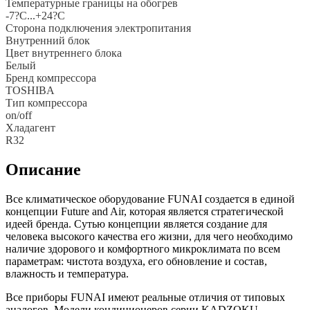
Температурные границы на обогрев
-7?С...+24?С
Сторона подключения электропитания
Внутренний блок
Цвет внутреннего блока
Белый
Бренд компрессора
TOSHIBA
Тип компрессора
on/off
Хладагент
R32
Описание
Все климатическое оборудование FUNAI создается в единой
концепции Future and Air, которая является стратегической
идеей бренда. Сутью концепции является создание для
человека высокого качества его жизни, для чего необходимо
наличие здорового и комфортного микроклимата по всем
параметрам: чистота воздуха, его обновление и состав,
влажность и температура.
Все приборы FUNAI имеют реальные отличия от типовых
аналогов. Модели кондиционеров серии KADZOKU