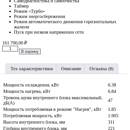
Самодиагностика и самоочистка
Таймер
Режим «Турбо»
Режим энергосбережения
Режим автоматического движения горизонтальных
жалюзи
Пуск при низком напряжении сети
161 700,00
₽
Количество
В корзину
товара
Классическая
Сплит-
Тех характеристики
Описание
Отзывы (0)
Система
до
65м2
GREE
Мощность охлаждения, кВт
6.38
“Серия
Мощность нагрева, кВт
6.84
Pular"
Уровень шума внутреннего блока максимальный,
47
GWH24AADXE-
дБ(А)
K3NNA1A
Мощность потребляемая в режиме "Нагрев", кВт
1.85
Потребляемая мощность, кВт
1.905
Высота внутреннего блока, мм
311
Глубина внутреннего блока, мм
221