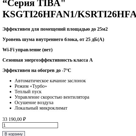
“Серия TIBA"
KSGTI26HFAN1/KSRTI26HF
Эффективен для помещений площадью до 25м2
Уровень шума внутреннего блока, от 25 дБ(А)
Wi-Fi управление (нет)
Сезонная энергоэффективность класса А
Эффективен на обогрев до
-7°C
Автоматическое качание заслонок
Режим «Турбо»
Теплый пуск
Управление скоростью вентилятора
Осушение воздуха
Локальный микроклимат
33 190,00
₽
Количество
товара
В корзину
Классическая