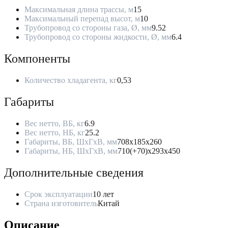
Максимальная длина трассы, м
15
Максимальный перепад высот, м
10
Трубопровод со стороны газа, Ø, мм
9.52
Трубопровод со стороны жидкости, Ø, мм
6.4
Компоненты
Количество хладагента, кг
0,53
Габариты
Вес нетто, ВБ, кг
6.9
Вес нетто, НБ, кг
25.2
Габариты, ВБ, ШхГхВ, мм
708x185x260
Габариты, НБ, ШхГхВ, мм
710(+70)x293x450
Дополнительные сведения
Срок эксплуатации
10 лет
Страна изготовитель
Китай
Описание