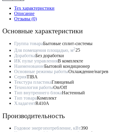
Сплит-
Тех характеристики
Система
Описание
до
Отзывы (0)
25м2
Kentatsu
Основные характеристики
“Серия
TIBA"
KSGTI26HFAN1/KSRTI26HFAN1
Группа товара
Бытовые сплит-системы
2
Для помещения площадью, м
25
Доработка
Без доработки
ИК пульт управления
В комплекте
Наименование
Бытовой кондиционер
Основные режимы работы
Охлаждение/нагрев
Серия
TIBA
Текстура пластика
Глянцевый
Технология работы
On/Off
Тип внутреннего блока
Настенный
Тип товара
Комплект
Хладагент
R410A
Производительность
Годовое энергопотребление, кВт
390