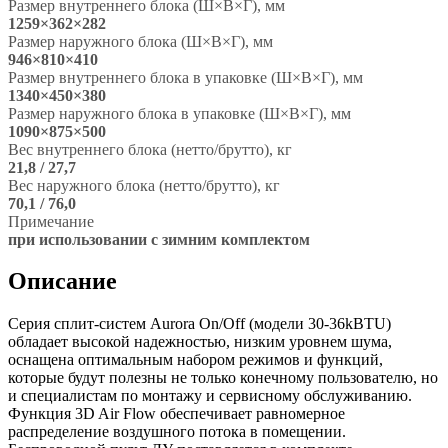
Размер внутреннего блока (Ш×В×Г), мм
1259×362×282
Размер наружного блока (Ш×В×Г), мм
946×810×410
Размер внутреннего блока в упаковке (Ш×В×Г), мм
1340×450×380
Размер наружного блока в упаковке (Ш×В×Г), мм
1090×875×500
Вес внутреннего блока (нетто/брутто), кг
21,8 / 27,7
Вес наружного блока (нетто/брутто), кг
70,1 / 76,0
Примечание
при использовании с зимним комплектом
Описание
Серия сплит-систем Aurora On/Off (модели 30-36kBTU)
обладает высокой надежностью, низким уровнем шума,
оснащена оптимальным набором режимов и функций,
которые будут полезны не только конечному пользователю, но
и специалистам по монтажу и сервисному обслуживанию.
Функция 3D Air Flow обеспечивает равномерное
распределение воздушного потока в помещении.