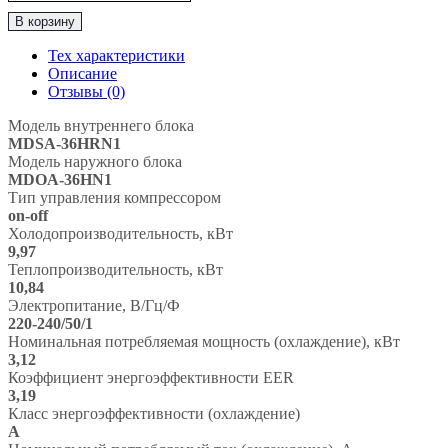
товара
В корзину
Классическая
Сплит-
Тех характеристики
Система
Описание
до
Отзывы (0)
100м2
MDV
Модель внутреннего блока
“Серия
MDSA-36HRN1
Aurora
Модель наружного блока
R410A
MDOA-36HN1
On/Off"
Тип управления компрессором
MDSA-
on-off
36HRN1
Холодопроизводительность, кВт
/
9,97
MDOA-
Теплопроизводительность, кВт
36HN1
10,84
Электропитание, В/Гц/Ф
220-240/50/1
Номинальная потребляемая мощность (охлаждение), кВт
3,12
Коэффициент энергоэффективности EER
3,19
Класс энергоэффективности (охлаждение)
A