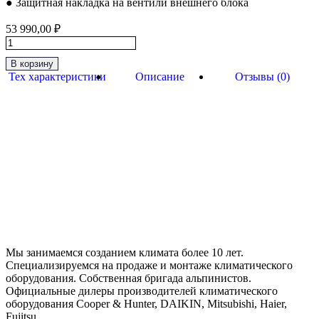
● Защитная накладка на вентили внешнего блока
53 990,00
₽
Количество
товара
В корзину
Инверторная
Тех характеристики
Описание
Отзывы (0)
Сплит-
Система
до
35м2
Hisense
“Серия
BLACK
CRYSTAL
SUPER
DC
Inverter"
AS-
13UW4RVETG01(B)
Мы занимаемся созданием климата более 10 лет.
Специализируемся на продаже и монтаже климатического
оборудования. Собственная бригада альпинистов.
Официальные дилеры производителей климатического
оборудования Cooper & Hunter, DAIKIN, Mitsubishi, Haier,
Fujitsu.