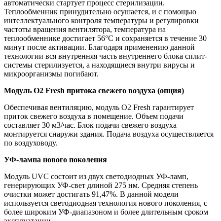
автоматически стартует процесс стерилизации.
Теплообменник принудительно осушается, и с помощью
интеллектуального контроля температуры и регулировки
частоты вращения вентилятора, температура на
теплообменнике достигает 56°С и сохраняется в течение 30
минут после активации. Благодаря применению данной
технологии вся внутренняя часть внутреннего блока сплит-
системы стерилизуется, а находящиеся внутри вирусы и
микроорганизмы погибают.
Модуль O2 Fresh притока свежего воздуха (опция)
Обеспечивая вентиляцию, модуль O2 Fresh гарантирует
приток свежего воздуха в помещение. Объем подачи
составляет 30 м3/час. Блок подачи свежего воздуха
монтируется снаружи здания. Подача воздуха осуществляется
по воздуховоду.
УФ-лампа нового поколения
Модуль UVC состоит из двух светодиодных УФ-ламп,
генерирующих УФ-свет длиной 275 нм. Средняя степень
очистки может достигать 91,47%. В данной модели
используется светодиодная технология нового поколения, с
более широким УФ-диапазоном и более длительным сроком
эксплуатации.