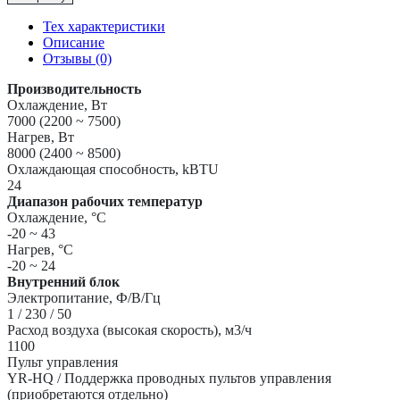
Инверторная
Сплит-
Тех характеристики
Система
Описание
до
Отзывы (0)
70м2
Haier
Производительность
"Серия
Охлаждение, Вт
Flexis
7000 (2200 ~ 7500)
Super
Нагрев, Вт
Match"
8000 (2400 ~ 8500)
AS70S2SF3FA-
Охлаждающая способность, kBTU
W/1U70S2SJ2FA
24
Диапазон рабочих температур
Охлаждение, °С
-20 ~ 43
Нагрев, °С
-20 ~ 24
Внутренний блок
Электропитание, Ф/В/Гц
1 / 230 / 50
Расход воздуха (высокая скорость), м3/ч
1100
Пульт управления
YR-HQ / Поддержка проводных пультов управления
(приобретаются отдельно)