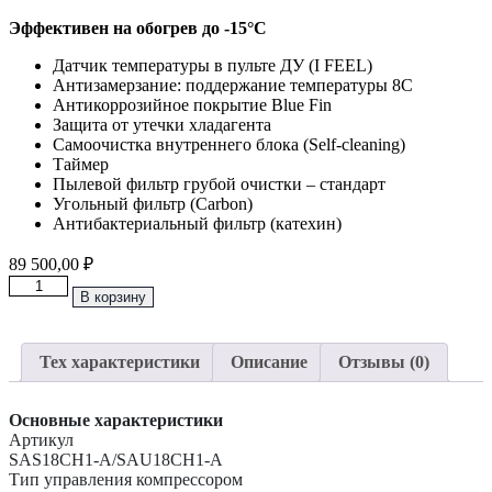
Эффективен на обогрев до
-15°C
Датчик температуры в пульте ДУ (I FEEL)
Антизамерзание: поддержание температуры 8С
Антикоррозийное покрытие Blue Fin
Защита от утечки хладагента
Самоочистка внутреннего блока (Self-cleaning)
Таймер
Пылевой фильтр грубой очистки – стандарт
Угольный фильтр (Carbon)
Антибактериальный фильтр (катехин)
89 500,00
₽
Количество
В корзину
товара
Инверторная
Сплит-
Тех характеристики
Описание
Отзывы (0)
Система
до
50м2
Основные характеристики
Energolux
Артикул
“Серия
SAS18CH1-A/SAU18CH1-A
CHAMPERY"
Тип управления компрессором
SAS18CH1-