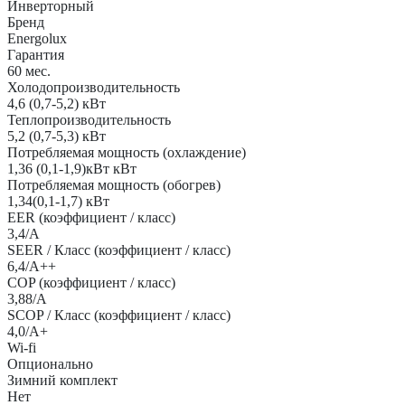
Инверторный
AI/SAU18CH1-
Бренд
AI
Energolux
Гарантия
60 мес.
Холодопроизводительность
4,6 (0,7-5,2) кВт
Теплопроизводительность
5,2 (0,7-5,3) кВт
Потребляемая мощность (охлаждение)
1,36 (0,1-1,9)кВт кВт
Потребляемая мощность (обогрев)
1,34(0,1-1,7) кВт
EER (коэффициент / класс)
3,4/A
SEER / Класс (коэффициент / класс)
6,4/A++
COP (коэффициент / класс)
3,88/A
SCOP / Класс (коэффициент / класс)
4,0/A+
Wi-fi
Опционально
Зимний комплект
Нет