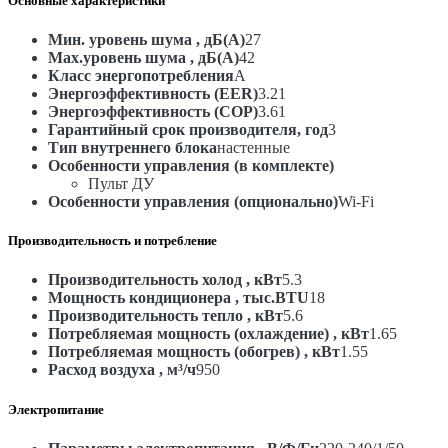
Основные характеристики
Inverter"
ASW-
H18A4/BA-
Мин. уровень шума , дБ(А)
27
R2DI/AS-
Max.уровень шума , дБ(А)
42
H18A4/BA-
Класс энергопотребления
A
R2DI
Энергоэффективность (EER)
3.21
Энергоэффективность (COP)
3.61
Гарантийный срок производителя, год
3
Тип внутреннего блока
настенные
Особенности управления (в комплекте)
Пульт ДУ
Особенности управления (опционально)
Wi-Fi
Производительность и потребление
Производительность холод , кВт
5.3
Мощность кондиционера , тыс.BTU
18
Производительность тепло , кВт
5.6
Потребляемая мощность (охлаждение) , кВт
1.65
Потребляемая мощность (обогрев) , кВт
1.55
Расход воздуха , м³/ч
950
Электропитание