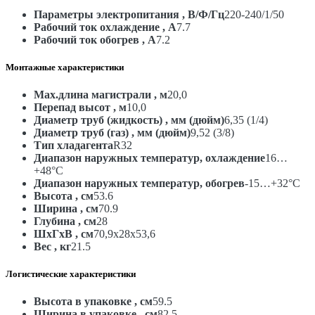
Параметры электропитания , В/Ф/Гц
220-240/1/50
Рабочий ток охлаждение , А
7.7
Рабочий ток обогрев , А
7.2
Монтажные характеристики
Max.длина магистрали , м
20,0
Перепад высот , м
10,0
Диаметр труб (жидкость) , мм (дюйм)
6,35 (1/4)
Диаметр труб (газ) , мм (дюйм)
9,52 (3/8)
Тип хладагента
R32
Диапазон наружных температур, охлаждение
16…
+48°С
Диапазон наружных температур, обогрев
-15…+32°С
Высота , см
53.6
Ширина , см
70.9
Глубина , см
28
ШxГxВ , см
70,9x28x53,6
Вес , кг
21.5
Логистические характеристики
Высота в упаковке , см
59.5
Ширина в упаковке , см
82.5