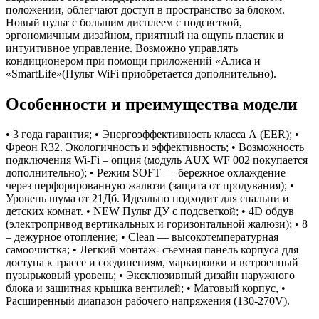
положении, облегчают доступ в пространство за блоком.
Новый пульт с большим дисплеем с подсветкой,
эргономичным дизайном, приятный на ощупь пластик и
интуитивное управление. Возможно управлять
кондиционером при помощи приложений «Алиса и
«SmartLife»(Пульт WiFi приобретается дополнительно).
Особенности и преимущества модели
• 3 года гарантия; • Энергоэффективность класса А (EER); •
Фреон R32. Экологичность и эффективность; • Возможность
подключения Wi-Fi – опция (модуль AUX WF 002 покупается
дополнительно); • Режим SOFT — бережное охлаждение
через перфорированную жалюзи (защита от продувания); •
Уровень шума от 21Дб. Идеально подходит для спальни и
детских комнат. • NEW Пульт ДУ с подсветкой; • 4D обдув
(электропривод вертикальных и горизонтальной жалюзи); • 8
– дежурное отопление; • Clean — высокотемпературная
самоочистка; • Легкий монтаж- съемная панель корпуса для
доступа к трассе и соединениям, маркировки и встроенный
пузырьковый уровень; • Эксклюзивный дизайн наружного
блока и защитная крышка вентилей; • Матовый корпус, •
Расширенный диапазон рабочего напряжения (130-270V).