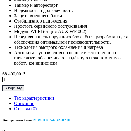
Таймер и авторестарт
Надежность и долговечность
Защита внешнего блока
Стабилизатор напряжения
Простота сервисного обслуживания
Модуль WI-FI (опция AUX WF 002)
Передняя панель наружного блока была разработана для
обеспечения оптимальной производительности.
Технология быстрого охлаждения и нагрева
Алгоритмы управления на основе искусственного
интеллекта обеспечивают надёжную и экономичную
работу кондиционера.
68 400,00
₽
Количество
товара
В корзину
Инверторная
Сплит-
Тех характеристики
Система
Описание
До
Отзывы (0)
50м2
AUX
Внутренний блок
ASW-H18A4/BA-R2DI
:
“Серия
Classic