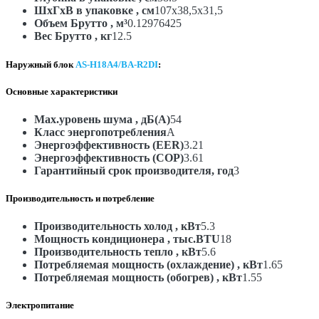
ШxГxВ в упаковке , см
107x38,5x31,5
Объем Брутто , м³
0.12976425
Вес Брутто , кг
12.5
Наружный блок
AS-H18A4/BA-R2DI
:
Основные характеристики
Max.уровень шума , дБ(А)
54
Класс энергопотребления
A
Энергоэффективность (EER)
3.21
Энергоэффективность (COP)
3.61
Гарантийный срок производителя, год
3
Производительность и потребление
Производительность холод , кВт
5.3
Мощность кондиционера , тыс.BTU
18
Производительность тепло , кВт
5.6
Потребляемая мощность (охлаждение) , кВт
1.65
Потребляемая мощность (обогрев) , кВт
1.55
Электропитание