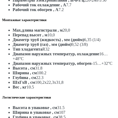
Параметры электропитания , В/Ф/Гц
220-240/1/50
Рабочий ток охлаждение , А
7.7
Рабочий ток обогрев , А
7.2
Монтажные характеристики
Max.длина магистрали , м
20,0
Перепад высот , м
10,0
Диаметр труб (жидкость) , мм (дюйм)
6,35 (1/4)
Диаметр труб (газ) , мм (дюйм)
9,52 (3/8)
Тип хладагента
R32
Диапазон наружных температур, охлаждение
16…
+48°С
Диапазон наружных температур, обогрев
-15…+32°С
Высота , см
31.8
Ширина , см
100.2
Глубина , см
22.3
ШxГxВ , см
100,2x22,3x31,8
Вес , кг
10.5
Логистические характеристики
Высота в упаковке , см
31.5
Ширина в упаковке , см
107
Глубина в упаковке , см
38.5