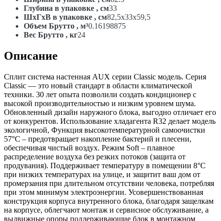
Глубина в упаковке , см
33
ШxГxВ в упаковке , см
82,5x33x59,5
Объем Брутто , м³
0.16198875
Вес Брутто , кг
24
Описание
Сплит система настенная AUX серии Classic модель. Серия
Classic — это новый стандарт в области климатической
техники. 30 лет опыта позволили создать кондиционер с
высокой производительностью и низким уровнем шума.
Обновленный дизайн наружного блока, выгодно отличает его
от конкурентов. Использование хладагента R32 делает модель
экологичной, Функция высокотемпературной самоочистки
57°C – предотвращает накопление бактерий и плесени,
обеспечивая чистый воздух. Режим Soft – плавное
распределение воздуха без резких потоков (защита от
продувания). Поддерживает температуру в помещении 8°C
при низких температурах на улице, и защитит ваш дом от
промерзания при длительном отсутствии человека, потребляя
при этом минимум электроэнергии. Усовершенствованная
конструкция корпуса внутренного блока, благодаря защелкам
на корпусе, облегчают монтаж и сервисное обслуживание, а
выдвижные опоры поддерживающие блок в монтажном