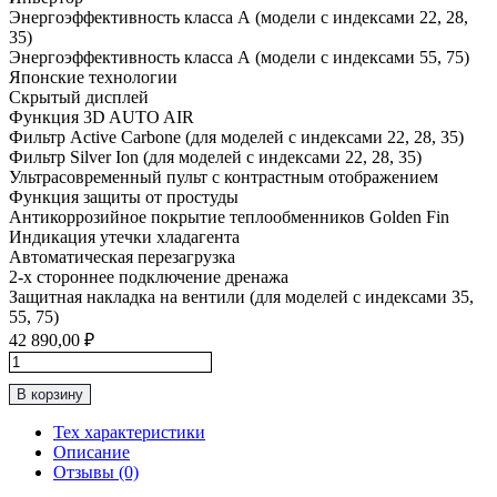
Энергоэффективность класса А (модели с индексами 22, 28,
35)
Энергоэффективность класса А (модели с индексами 55, 75)
Японские технологии
Скрытый дисплей
Функция 3D AUTO AIR
Фильтр Active Carbone (для моделей с индексами 22, 28, 35)
Фильтр Silver Ion (для моделей с индексами 22, 28, 35)
Ультрасовременный пульт с контрастным отображением
Функция защиты от простуды
Антикоррозийное покрытие теплообменников Golden Fin
Индикация утечки хладагента
Автоматическая перезагрузка
2-х стороннее подключение дренажа
Защитная накладка на вентили (для моделей с индексами 35,
55, 75)
42 890,00
₽
Количество
товара
В корзину
Инверторная
Сплит-
Тех характеристики
Система
Описание
до
Отзывы (0)
35м2