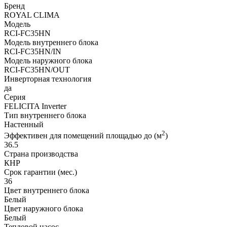
Royal
Бренд
Clima
ROYAL CLIMA
“Серия
Модель
FELICITA
RCI-FC35HN
Inverter"
Модель внутреннего блока
RCI-
RCI-FC35HN/IN
FC35HN
Модель наружного блока
RCI-FC35HN/OUT
Инверторная технология
да
Серия
FELICITA Inverter
Тип внутреннего блока
Настенный
2
Эффективен для помещений площадью до (м
)
36.5
Страна производства
КНР
Срок гарантии (мес.)
36
Цвет внутреннего блока
Белый
Цвет наружного блока
Белый
Тепловой насос