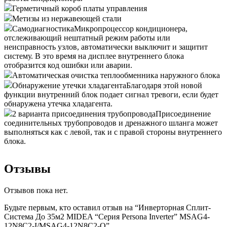
Герметичный короб платы управления
Метизы из нержавеющей стали
Самодиагностика
Микропроцессор кондиционера,
отслеживающий нештатный режим работы или
неисправность узлов, автоматически выключит и защитит
систему. В это время на дисплее внутреннего блока
отобразится код ошибки или аварии.
Автоматическая очистка теплообменника наружного блока
Обнаружение утечки хладагента
Благодаря этой новой
функции внутренний блок подает сигнал тревоги, если будет
обнаружена утечка хладагента.
2 варианта присоединения трубопровода
Присоединение
соединительных трубопроводов и дренажного шланга может
выполняться как с левой, так и с правой стороны внутреннего
блока.
Отзывы
Отзывов пока нет.
Будьте первым, кто оставил отзыв на “Инверторная Сплит-
Система До 35м2 MIDEA “Серия Persona Inverter” MSAG4-
12N8C2-I/MSAG4-12N8C2-O”