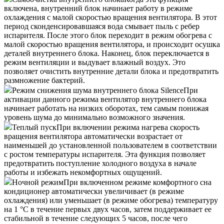
включена, внутренний блок начинает работу в режиме
охлаждения с малой скоростью вращения вентилятора. В этот
период сконденсировавшаяся вода смывает пыль с ребер
испарителя. После этого блок переходит в режим обогрева с
малой скоростью вращения вентилятора, и происходит осушка
деталей внутреннего блока. Наконец, блок переключается в
режим вентиляции и выдувает влажный воздух. Это
позволяет очистить внутренние детали блока и предотвратить
размножение бактерий.
Режим снижения шума внутреннего блока Silence
При
активации данного режима вентилятор внутреннего блока
начинает работать на низких оборотах, тем самым понижая
уровень шума до минимально возможного значения.
Теплый пуск
При включении режима нагрева скорость
вращения вентилятора автоматически возрастает от
наименьшей до установленной пользователем в соответствии
с ростом температуры испарителя. Эта функция позволяет
предотвратить поступление холодного воздуха в начале
работы и избежать некомфортных ощущений.
Ночной режим
При включенном режиме комфортного сна
кондиционер автоматически увеличивает (в режиме
охлаждения) или уменьшает (в режиме обогрева) температуру
на 1 °С в течение первых двух часов, затем поддерживает ее
стабильной в течение следующих 5 часов, после чего