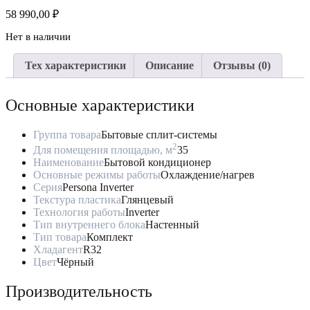
58 990,00
₽
Нет в наличии
Тех характеристики
Описание
Отзывы (0)
Основные характеристики
Группа товара
Бытовые сплит-системы
2
Для помещения площадью, м
35
Наименование
Бытовой кондиционер
Основные режимы работы
Охлаждение/нагрев
Серия
Persona Inverter
Текстура пластика
Глянцевый
Технология работы
Inverter
Тип внутреннего блока
Настенный
Тип товара
Комплект
Хладагент
R32
Цвет
Чёрный
Производительность