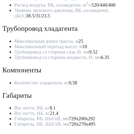
3
Расход воздуха, ВБ, охлаждение, м
/ч
520/440/400
Уровень звукового давления, ВБ, охлаждение,
дБ(А)
38.5/31/23.5
Трубопровод хладагента
Максимальная длина трассы, м
25
Максимальный перепад высот, м
10
Трубопровод со стороны газа, Ø, мм
9.52
Трубопровод со стороны жидкости, Ø, мм
6.35
Компоненты
Количество хладагента, кг
0,58
Габариты
Вес нетто, ВБ, кг
8.1
Вес нетто, НБ, кг
21.4
Габариты, ВБ, ШхГхВ, мм
729x200x292
Габариты, НБ, ШхГхВ, мм
720x270x495