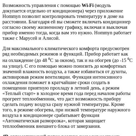
Возможность управления с помощью
Wi-
Fi
(модуль
докупается отдельно от кондиционера) через приложение
Hommyn позволит контролировать температуру в доме на
расстоянии. Благодаря ей вы сможете включать кондиционер
согласно своему жизненному графику, включая и выключая
прибор именно тогда, когда вам это нужно. Hommyn работает
также с Марусей и Алисой.
Для максимального климатического комфорта предусмотрен
ряд необходимых режимов и функций. Прибор работает как
на охлаждение (до 48 ⁰С за окном), так и на обогрев (до -15 ⁰С
на улице). С его помощью можно понизить до комфортных
значений влажность воздуха, а также избавиться от духоты,
активировав режим вентиляции. Функция интенсивного
охлаждения поможет в кратчайшие сроки создать в
помещении приятную прохладу в летний день, а режим
«Теплый старт» в холодное время года перед началом работы
прогреет теплообменник, что даст возможность прибору
сделать подачу воздуха сразу нужной температуры. Кроме
того, в режиме обогрева, при низкой температуре наружного
воздуха в кондиционере срабатывает функция
«Автоматическая разморозка», которая защищает
теплообменник внешнего блока от замерзания.