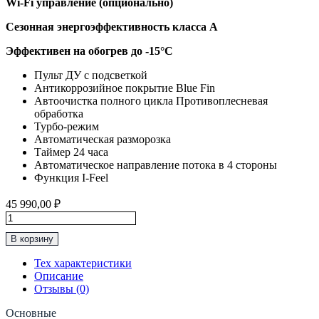
Wi-Fi управление (опционально)
Сезонная энергоэффективность класса А
Эффективен на обогрев до
-15°C
Пульт ДУ с подсветкой
Антикоррозийное покрытие Blue Fin
Автоочистка полного цикла Противоплесневая
обработка
Турбо-режим
Автоматическая разморозка
Таймер 24 часа
Автоматическое направление потока в 4 стороны
Функция I-Feel
45 990,00
₽
Количество
товара
В корзину
Инверторная
Сплит-
Тех характеристики
Система
Описание
до
Отзывы (0)
35м2
Electrolux
Основные