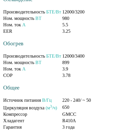
Производительность
БТЕ/Вт
12000/3200
Ном. мощность
ВТ
980
Ном. ток
А
5.5
EER
3.25
Обогрев
Производительность
БТЕ/Вт
12000/3400
Ном. мощность
ВТ
899
Ном. ток
А
3.9
COP
3.78
Общее
Источник питания
В/Гц
220 - 240/ ~ 50
3
650
Циркуляция воздуха
(м
/ч)
Компрессор
GMCC
Хладагент
R410A
Гарантия
3 года