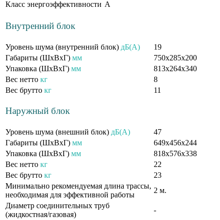
Класс энергоэффективности
A
Внутренний блок
Уровень шума (внутренний блок)
дБ(А)
19
Габариты (ШxВxГ)
мм
750х285х200
Упаковка (ШxВxГ)
мм
813х264х340
Вес нетто
кг
8
Вес брутто
кг
11
Наружный блок
Уровень шума (внешний блок)
дБ(А)
47
Габариты (ШxВxГ)
мм
649х456х244
Упаковка (ШxВxГ)
мм
818х576х338
Вес нетто
кг
22
Вес брутто
кг
23
Минимально рекомендуемая длина трассы,
2 м.
необходимая для эффективной работы
Диаметр соединительных труб
-
(жидкостная/газовая)