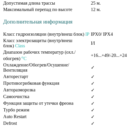
Допустимая длина трассы
25 м.
Максимальный перепад по высоте
12 м.
Дополнительная информация
Класс гидроизоляции (внутр/внеш блок)
IP
IPX0/ IPX4
Класс электрозащиты (внутр/внеш
I/I
блок)
Class
Диапазон рабочих температур (охл./
+16...+49/-20...+24
o
обогрев)
C
Охлаждение/Обогрев/Осушение/
✓
Вентиляция
Авторестарт
✓
Противогрибковая функция
✓
Авторазморозка
✓
Самоочистка
✓
Функция защиты от утечки фреона
✓
Турбо режим
✓
Auto Restart
✓
Defrost
✓