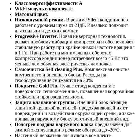
Класс энергоэффективности А
Wi-Fi модуль в комплекте.
Матовый цвет.
Низкошумный режим.
В режиме Silent кондиционер
работает с уровнем шума от 21дБ. Идеально подходит
для спальни и детских комнат
Progressive Inverter.
Новая инверторная технология,
решает проблему вибрации компрессора и обеспечивает
стабильную работу при крайне низкой частоте вращения
в 1 Гц. При работе на минимальных оборотах
компрессора кондиционер потребляет всего 45 Вт-это
меньше чем обычная электрическая лампочка
Самоочистка Self-cleaning Plus.
Комплексная очистка
внутреннего и внешнего блока. Расходы на
техобслуживание снижаются на 30%.
Покрытие Gold Fin.
Лучше отвод конденсата с
поверхности теплообменника, повышенная коррозийная
стойкость и производительность.
Защита клапанной группы.
Внешний блок оснащен
защитной крышкой вентилей, предохраняющей их от
повреждений и воздействия окружающей среды, а также
придавая наружному блоку эстетичный внешний вид.
Подогрев поддона наружного блока
предназначен для
зимней эксплуатации в режиме обогрева до -20ºС.
Настенный держатель для пульта в комплекте