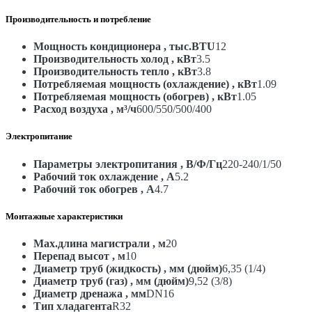
Производительность и потребление
Мощность кондиционера , тыс.BTU
12
Производительность холод , кВт
3.5
Производительность тепло , кВт
3.8
Потребляемая мощность (охлаждение) , кВт
1.09
Потребляемая мощность (обогрев) , кВт
1.05
Расход воздуха , м³/ч
600/550/500/400
Электропитание
Параметры электропитания , В/Ф/Гц
220-240/1/50
Рабочий ток охлаждение , А
5.2
Рабочий ток обогрев , А
4.7
Монтажные характеристики
Max.длина магистрали , м
20
Перепад высот , м
10
Диаметр труб (жидкость) , мм (дюйм)
6,35 (1/4)
Диаметр труб (газ) , мм (дюйм)
9,52 (3/8)
Диаметр дренажа , мм
DN16
Тип хладагента
R32