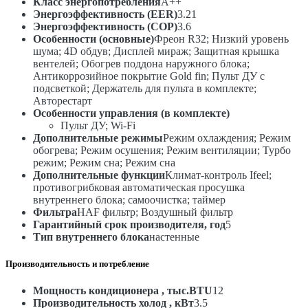
(v1)/AS-
Класс энергопотребления
A++
H12A4/JD-
Энергоэффективность (EER)
3.21
R2DI
Энергоэффективность (COP)
3.6
(v1)
Особенности (основные)
Фреон R32; Низкий уровень
шума; 4D обдув; Дисплей мираж; Защитная крышка
вентелей; Обогрев поддона наружного блока;
Антикоррозийное покрытие Gold fin; Пульт ДУ с
подсветкой; Держатель для пульта в комплекте;
Авторестарт
Особенности управления (в комплекте)
Пульт ДУ; Wi-Fi
Дополнительные режимы
Режим охлаждения; Режим
обогрева; Режим осушения; Режим вентиляции; Турбо
режим; Режим сна; Режим сна
Дополнительные функции
Климат-контроль Ifeel;
противогрибковая автоматическая просушка
внутреннего блока; самоочистка; таймер
Фильтра
HAF фильтр; Воздушный фильтр
Гарантийный срок производителя, год
5
Тип внутреннего блока
настенные
Производительность и потребление
Мощность кондиционера , тыс.BTU
12
Производительность холод , кВт
3.5