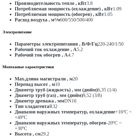
Производительность тепло , кВт
3.8
Потребляемая мощность (охлаждение) , кВт
1.09
Потребляемая мощность (обогрев) , кВт
1.05
Расход воздуха , м³/ч
600/550/500/400
Электропитание
Параметры электропитания , В/Ф/Гц
220-240/1/50
Рабочий ток охлаждение , А
5.2
Рабочий ток обогрев , А
4.7
Монтажные характеристики
Max.длина магистрали , м
20
Перепад высот , м
10
Диаметр труб (жидкость) , мм (дюйм)
6,35 (1/4)
Диаметр труб (газ) , мм (дюйм)
9,52 (3/8)
Диаметр дренажа , мм
DN16
Тип хладагента
R32
Диапазон наружных температур, охлаждение
+16ºC ~
+49ºC
Диапазон наружных температур, обогрев
-20ºC ~
+30ºC
Высота , см
29.2