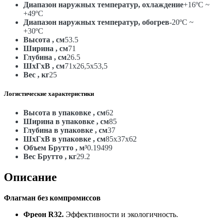
Диапазон наружных температур, охлаждение
+16ºC ~
+49ºC
Диапазон наружных температур, обогрев
-20ºC ~
+30ºC
Высота , см
53.5
Ширина , см
71
Глубина , см
26.5
ШxГxВ , см
71x26,5x53,5
Вес , кг
25
Логистические характеристики
Высота в упаковке , см
62
Ширина в упаковке , см
85
Глубина в упаковке , см
37
ШxГxВ в упаковке , см
85x37x62
Объем Брутто , м³
0.19499
Вес Брутто , кг
29.2
Описание
Флагман без компромиссов
Фреон R32.
Эффективности и экологичность.