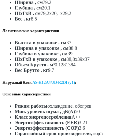
Ширина , см
79.2
Глубина , см
20.1
ШxГxВ , см
79,2x20,1x29,2
Вес , кг
8.5
Логистические характеристики
Высота в упаковке , см
37
Ширина в упаковке , см
88.8
Глубина в упаковке , см
39
ШxГxВ в упаковке , см
88,8x39x37
Объем Брутто , м³
0.1281384
Вес Брутто , кг
9.7
Наружный блок
AS-H12A4/JD-R2DI (v1)
:
Основные характеристики
Режим работы
охлаждение, обогрев
Мин. уровень шума , дБ(А)
50
Класс энергопотребления
A++
Энергоэффективность (EER)
3.21
Энергоэффективность (COP)
3.6
Гарантийный срок производителя, год
5