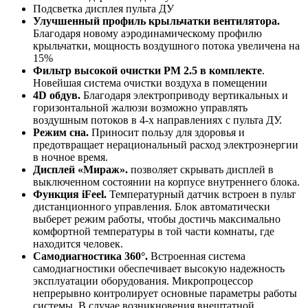
Подсветка дисплея пульта ДУ
Улучшенный профиль крыльчатки вентилятора.
Благодаря новому аэродинамическому профилю
крыльчатки, мощность воздушного потока увеличена на
15%
Фильтр высокой очистки PM 2.5 в комплекте
.
Новейшая система очистки воздуха в помещении
4D обдув.
Благодаря электроприводу вертикальных и
горизонтальной жалюзи возможно управлять
воздушным потоков в 4-х направлениях с пульта ДУ.
Режим сна.
Приносит пользу для здоровья и
предотвращает нерациональный расход электроэнергии
в ночное время.
Дисплей «Мираж».
позволяет скрывать дисплей в
выключенном состоянии на корпусе внутреннего блока.
Функция iFeel.
Температурный датчик встроен в пульт
дистанционного управления. Блок автоматически
выберет режим работы, чтобы достичь максимально
комфортной температуры в той части комнаты, где
находится человек.
Cамодиагностика 360°.
Встроенная система
самодиагностики обеспечивает высокую надежность
эксплуатации оборудования. Микропроцессор
непрерывно контролирует основные параметры работы
системы. В случае возникновения внештатной