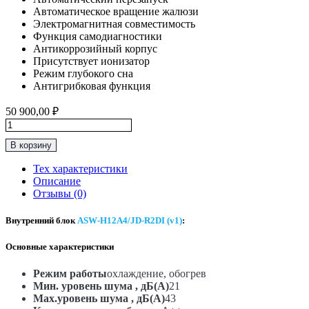
Автоматическое вращение жалюзи
Электромагнитная совместимость
Функция самодиагностики
Антикоррозийный корпус
Присутствует ионизатор
Режим глубокого сна
Антигрибковая функция
50 900,00
₽
Количество
товара
В корзину
Инверторная
Сплит-
Тех характеристики
Система
Описание
До
Отзывы (0)
35м2
AUX
Внутренний блок
ASW-H12A4/JD-R2DI (v1)
:
“Серия
J
Основные характеристики
Progressive
Inverter"
ASW-
Режим работы
охлаждение, обогрев
H12A4/JD-
Мин. уровень шума , дБ(А)
21
R2DI
Max.уровень шума , дБ(А)
43