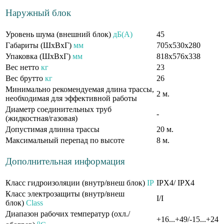
Наружный блок
Уровень шума (внешний блок)
дБ(А)
45
Габариты (ШxВxГ)
мм
705x530x280
Упаковка (ШxВxГ)
мм
818х576х338
Вес нетто
кг
23
Вес брутто
кг
26
Минимально рекомендуемая длина трассы,
2 м.
необходимая для эффективной работы
Диаметр соединительных труб
-
(жидкостная/газовая)
Допустимая длинна трассы
20 м.
Максимальный перепад по высоте
8 м.
Дополнительная информация
Класс гидроизоляции (внутр/внеш блок)
IP
IPX4/ IPX4
Класс электрозащиты (внутр/внеш
I/I
блок)
Class
Диапазон рабочих температур (охл./
+16...+49/-15...+24
o