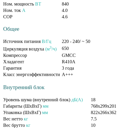
Ном. мощность
ВТ
840
Ном. ток
А
4.0
COP
4.6
Общее
Источник питания
В/Гц
220 - 240/ ~ 50
3
650
Циркуляция воздуха
(м
/ч)
Компрессор
GMCC
Хладагент
R410A
Гарантия
3 года
Класс энергоэффективности
A+++
Внутренний блок
Уровень шума (внутренний блок)
дБ(А)
18
Габариты (ШxВxГ)
мм
768x299x201
Упаковка (ШxВxГ)
мм
822х266х362
Вес нетто
кг
7.5
Вес брутто
кг
10