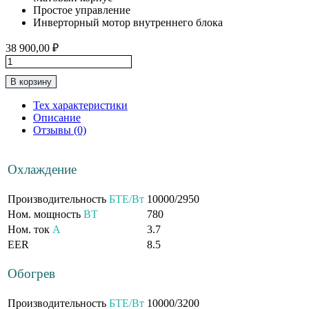
Простое управление
Инверторный мотор внутреннего блока
38 900,00
₽
Количество
товара
В корзину
Инверторная
Сплит-
Тех характеристики
Система
Описание
до
Отзывы (0)
30м2
Centek
“Серия
Охлаждение
MDC"
CT-
65MDC10
Производительность
БТЕ/Вт
10000/2950
Ном. мощность
ВТ
780
Ном. ток
А
3.7
EER
8.5
Обогрев
Производительность
БТЕ/Вт
10000/3200