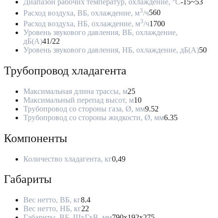
Диапазон рабочих температур, охлаждение, °C
-15~53
3
Расход воздуха, ВБ, охлаждение, м
/ч
560
3
Расход воздуха, НБ, охлаждение, м
/ч
1700
Уровень звукового давления, ВБ, охлаждение,
дБ(А)
41/22
Уровень звукового давления, НБ, охлаждение, дБ(А)
50
Трубопровод хладагента
Максимальная длина трассы, м
25
Максимальный перепад высот, м
10
Трубопровод со стороны газа, Ø, мм
9.52
Трубопровод со стороны жидкости, Ø, мм
6.35
Компоненты
Количество хладагента, кг
0,49
Габариты
Вес нетто, ВБ, кг
8.4
Вес нетто, НБ, кг
22
Габариты, ВБ, ШхГхВ, мм
790x192x275