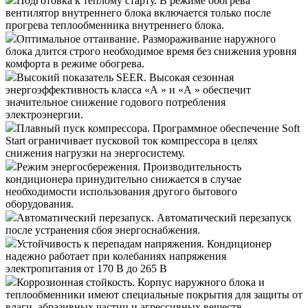
Подготовка к теплому старту.
В режиме обогрева
вентилятор внутреннего блока включается только после
прогрева теплообменника внутреннего блока.
Оптимальное оттаивание.
Размораживание наружного
блока длится строго необходимое время без снижения уровня
комфорта в режиме обогрева.
Высокий показатель SEER.
Высокая сезонная
энергоэффективность класса «А » и «А » обеспечит
значительное снижение годового потребления
электроэнергии.
Плавный пуск компрессора.
Программное обеспечение Soft
Start ограничивает пусковой ток компрессора в целях
снижения нагрузки на энергосистему.
Режим энергосбережения.
Производительность
кондиционера принудительно снижается в случае
необходимости использования другого бытового
оборудования.
Автоматический перезапуск.
Автоматический перезапуск
после устранения сбоя энергоснабжения.
Устойчивость к перепадам напряжения.
Кондиционер
надежно работает при колебаниях напряжения
электропитания от 170 В до 265 В
Коррозионная стойкость.
Корпус наружного блока и
теплообменники имеют специальные покрытия для защиты от
влаги, абразивных частиц и агрессивных веществ.