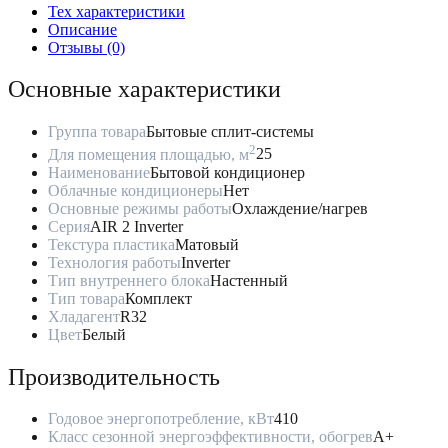
Тех характеристики
Описание
Отзывы (0)
Основные характеристики
Группа товара
Бытовые сплит-системы
2
Для помещения площадью, м
25
Наименование
Бытовой кондиционер
Облачные кондиционеры
Нет
Основные режимы работы
Охлаждение/нагрев
Серия
AIR 2 Inverter
Текстура пластика
Матовый
Технология работы
Inverter
Тип внутреннего блока
Настенный
Тип товара
Комплект
Хладагент
R32
Цвет
Белый
Производительность
Годовое энергопотребление, кВт
410
Класс сезонной энергоэффективности, обогрев
A+