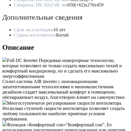
Габариты, НБ, ШхГхВ, мм
650(+62)x276x459
Дополнительные сведения
Срок эксплуатации
10 лет
Страна изготовитель
Китай
Описание
Full DC Inverter
Передовые инверторные технологии,
которые позволяют не только создать максимально тихий и
комфортный кондиционер, но и сделать его максимально
энергоэффективным.
Сплит-система AIR inverter с инновационными
запатентованными технологиями и минималистичным
дизайном создает максимальный комфорт в помещении,
обеззараживает воздух, благотворно влияет на самочувствие.
Многоступенчатое регулирование скорости вентилятора.
Несколько ступеней скорости вентилятора позволяет создать
любому пользователю наиболее приятные условия
пребывания.
Функция «Комфортный сон»
“Комфортный сон”. Ее
использование предотвращает переохлаждение или перегрев